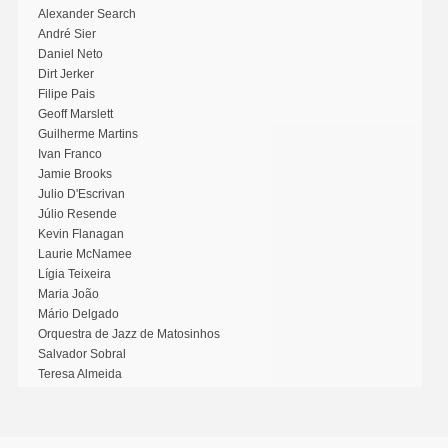
Alexander Search
André Sier
Daniel Neto
Dirt Jerker
Filipe Pais
Geoff Marslett
Guilherme Martins
Ivan Franco
Jamie Brooks
Julio D'Escrivan
Júlio Resende
Kevin Flanagan
Laurie McNamee
Lígia Teixeira
Maria João
Mário Delgado
Orquestra de Jazz de Matosinhos
Salvador Sobral
Teresa Almeida