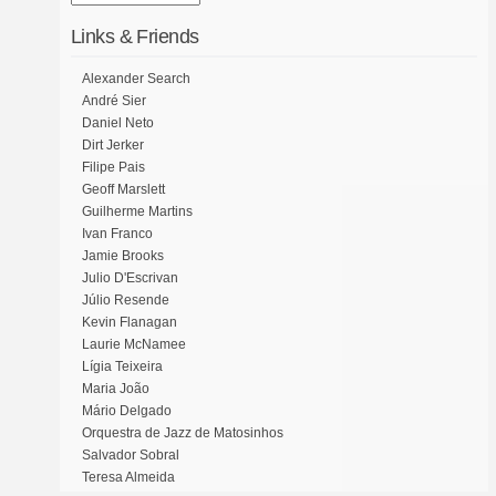
Links & Friends
Alexander Search
André Sier
Daniel Neto
Dirt Jerker
Filipe Pais
Geoff Marslett
Guilherme Martins
Ivan Franco
Jamie Brooks
Julio D'Escrivan
Júlio Resende
Kevin Flanagan
Laurie McNamee
Lígia Teixeira
Maria João
Mário Delgado
Orquestra de Jazz de Matosinhos
Salvador Sobral
Teresa Almeida