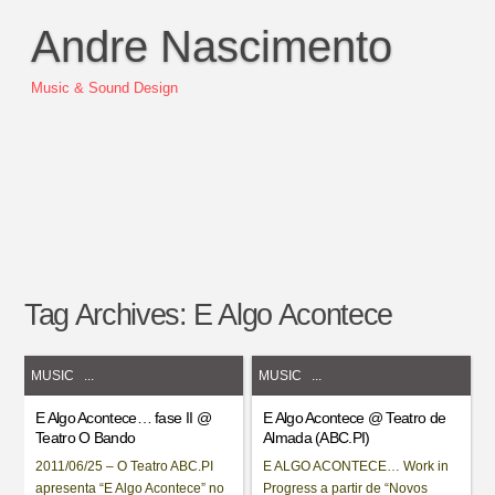
Andre Nascimento
Music & Sound Design
Tag Archives:
E Algo Acontece
MUSIC
...
MUSIC
...
E Algo Acontece… fase II @
E Algo Acontece @ Teatro de
Teatro O Bando
Almada (ABC.PI)
2011/06/25 – O Teatro ABC.PI
E ALGO ACONTECE… Work in
apresenta “E Algo Acontece” no
Progress a partir de “Novos