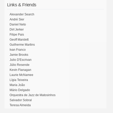
Links & Friends
Alexander Search
André Sier
Daniel Neto
Dirt Jerker
Filipe Pais
Geoff Marslett
Guilherme Martins
Ivan Franco
Jamie Brooks
Julio D'Escrivan
Júlio Resende
Kevin Flanagan
Laurie McNamee
Lígia Teixeira
Maria João
Mário Delgado
Orquestra de Jazz de Matosinhos
Salvador Sobral
Teresa Almeida