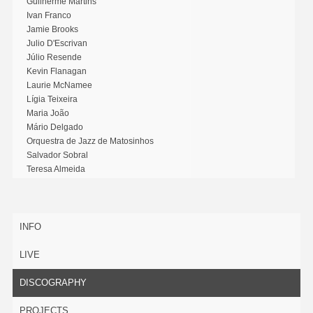
Guilherme Martins
Ivan Franco
Jamie Brooks
Julio D'Escrivan
Júlio Resende
Kevin Flanagan
Laurie McNamee
Lígia Teixeira
Maria João
Mário Delgado
Orquestra de Jazz de Matosinhos
Salvador Sobral
Teresa Almeida
INFO
LIVE
DISCOGRAPHY
PROJECTS